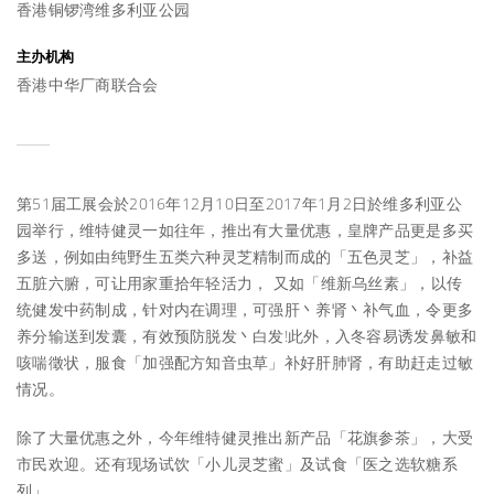
香港铜锣湾维多利亚公园
主办机构
香港中华厂商联合会
第51届工展会於2016年12月10日至2017年1月2日於维多利亚公
园举行，维特健灵一如往年，推出有大量优惠，皇牌产品更是多买
多送，例如由纯野生五类六种灵芝精制而成的「五色灵芝」，补益
五脏六腑，可让用家重拾年轻活力， 又如「维新乌丝素」，以传
统健发中药制成，针对内在调理，可强肝丶养肾丶补气血，令更多
养分输送到发囊，有效预防脱发丶白发!此外，入冬容易诱发鼻敏和
咳喘徵状，服食「加强配方知音虫草」补好肝肺肾，有助赶走过敏
情况。
除了大量优惠之外，今年维特健灵推出新产品「花旗参茶」，大受
市民欢迎。还有现场试饮「小儿灵芝蜜」及试食「医之选软糖系
列」。