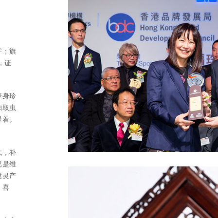
字；旗
，证
养身珍
抽取虫
显着。
气，补
已是维
健灵产
丶喜