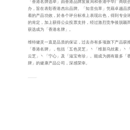
「香港名牌选举」由香港品牌发展局和香港中华厂商联
办，旨在表彰香港杰出品牌。「知音虫草」凭藉卓越品
着的产品功效，於各个评分标准上表现出色，得到专业
的肯定，加上获得公众投票支持，经过激烈竞争後脱颖
获选成为「香港名牌」。
维特健灵一直是品质的保证，过去亦有多项旗下产品获
「香港名牌」，包括「五色灵芝」丶「维新乌丝素」丶
云芝」丶「宁心」及「滋宝奇珍」。能成为拥有最多「
牌」的健康产品公司，深感荣幸。