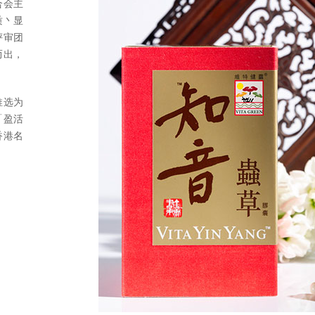
合会主
质丶显
评审团
而出，
推选为
「盈活
香港名