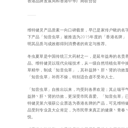
香港品牌发展局和香港中华厂商联合会
维特健灵产品质素一向口碑载誉，早已是家传户晓的名
下产品「知音虫草」被推选为2015年度的「香港名牌」
明其品质与成效都得到消费者的肯定与推荐。
冬虫夏草是中国传统三大药材之一，是延年益寿的名贵
品。维特健灵以现代尖端技术，从一级自然培植虫草中
草精华，制成「知音虫草」，其补益肺丶肝丶肾的功效
「知音虫草」补而不燥，特别适合虚不受补人士。
「知音虫草」自推出以来，均受到各界欢迎；其止喘平
益肺丶肝丶肾的功效，更深受市民喜爱。「知音虫草」
特健灵第六项获公众票选为香港名牌的产品，可见维特
品受到专业及大众肯定，为市民带来真正的健康丶青春
悦。