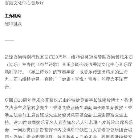
香港文化中心音乐厅
主办机构
维特健灵
适逢香港特别行政区回归20周年，维特健灵冠名赞助香港管弦乐团
（港乐）主办的《布兰诗歌》音乐会於今晚假香港文化中心音乐厅
顺利举行。《布兰诗歌》的节奏丰富，以音乐传递出精采的生命
力，正与维特健灵一直推广「健康丶喜悦丶青春」的理念不谋而
合。
庆回归20周年音乐会开幕仪式由维特健灵董事长陈曦龄博士丶香港
立法会主席梁君彦先生丶香港食物及衞生局副局长陈肇始教授丶香
港立法会前主席曾钰成先生及健灵慈善基金副主席谢德富医生主
持。逾50位政商娱乐界名人嘉宾知名艺人江若琳丶麦玲玲出席音乐
会，一同欣赏由新晋指挥卡内拉琪斯带领过百人香港管弦乐团合唱
团丶香港儿童合唱团演绎一首首脍炙人口的乐曲，祝愿香港继续安