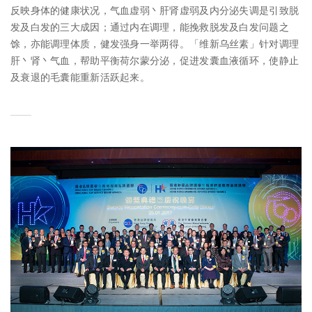
反映身体的健康状况，气血虚弱丶肝肾虚弱及内分泌失调是引致脱
发及白发的三大成因；通过内在调理，能挽救脱发及白发问题之
馀，亦能调理体质，健发强身一举两得。「维新乌丝素」针对调理
肝丶肾丶气血，帮助平衡荷尔蒙分泌，促进发囊血液循环，使静止
及衰退的毛囊能重新活跃起来。