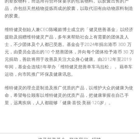
的塑胶物料，而选用符合环保要求的包装物料。以胶囊出售的产
品，亦包括天然植物提炼而成的胶囊，以取代旧有由动物原料制造
的胶囊。
维特健灵创始人兼CEO陈曦龄博士成立的「健灵慈善基金」以经济
援助及捐赠维特健灵产品，多年来帮助社会上有需要的团体及人
士，不少团体及个人都已受惠。基金会于2024年捐出港币 300 万
元，由委员会选出的10 个慈善团体，并向每个团体给予港币 30 万
元捐助，善款将用于改善及关注大众身心健康。由2012年至2019
年间，基金会连续8年举办「维特健灵慈善单车马拉松」， 藉单车
运动，向市民推广环保及健康讯息。
维特健灵的理念是制造及推广优质的产品，以维护大众的健康为使
命，希望每位顾客以维特健灵的优质产品，把健康掌握在自己手
里，远离疾病，人人都能够「健康·喜悦·美丽·120岁」。