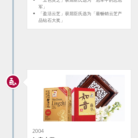
军」
「盈活云芝」获屈臣氏选为「最畅销云芝产
品钻石大奖」
2004