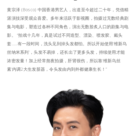
黄宗泽 (Bosco) 中国香港男艺人，出道至今超过二十年，凭借精
湛演技深受观众喜爱。多年来活跃于影视圈，拍摄过无数经典剧
集与电影，塑造过各种不同角色，演出无数脍炙人口的剧集与电
影。 “拍戏十几年，真是试过不同造型、漂染、喷发胶、戴头
套……有一段时间，洗头见到掉头发都怕。所以开始使用‘维新乌
丝纳米系列’，头发不易掉，还长出了更多头发，持续使用才能
浓密发量！加上经常熬夜拍摄，肝肾很伤，所以靠‘维新乌丝
素’内调2大生发脏器，令头发由内到外都健康生长！”