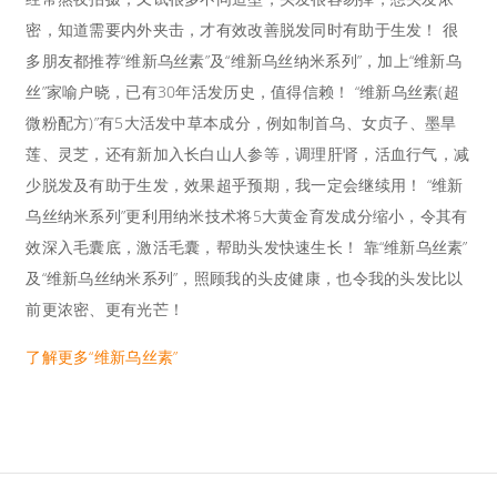
密，知道需要内外夹击，才有效改善脱发同时有助于生发！ 很
多朋友都推荐“维新乌丝素”及“维新乌丝纳米系列”，加上“维新乌
丝”家喻户晓，已有30年活发历史，值得信赖！ “维新乌丝素(超
微粉配方)”有5大活发中草本成分，例如制首乌、女贞子、墨旱
莲、灵芝，还有新加入长白山人参等，调理肝肾，活血行气，减
少脱发及有助于生发，效果超乎预期，我一定会继续用！ “维新
乌丝纳米系列”更利用纳米技术将5大黄金育发成分缩小，令其有
效深入毛囊底，激活毛囊，帮助头发快速生长！ 靠“维新乌丝素”
及“维新乌丝纳米系列”，照顾我的头皮健康，也令我的头发比以
前更浓密、更有光芒！
了解更多“维新乌丝素”