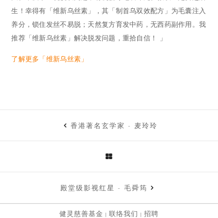
生！幸得有「维新乌丝素」，其「制首乌双效配方」为毛囊注入
养分，锁住发丝不易脱；天然复方育发中药，无西药副作用。我
推荐「维新乌丝素」解决脱发问题，重拾自信！ 」
了解更多「维新乌丝素」
香港著名玄学家 - 麦玲玲
殿堂级影视红星 - 毛舜筠
健灵慈善基金
联络我们
招聘
|
|