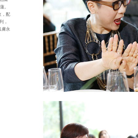
雪蓮。
效，配
列，
肌膚永