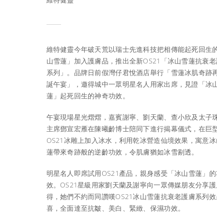
維特健靈今年破天荒以瑞士先進科技把相傳能起死回生
山雪蓮」加入護膚品，推出全新OS21「冰山雪蓮抗衰老
系列」。品牌日前假灣仔君悅酒店舉行「雪蓮冰肌奇跡
誕午宴」，邀得城中一眾明星名人用家出席，見證「冰
蓮」起死回生的神奇功效。
午宴現場星光熠熠，嘉賓謝寧、劉天蘭、查小欣及太子
主席鄧宣宏雁在陳曦齡博士陪同下進行揭幕儀式，在巨
OS21冰雕上加入冰水，利用乾冰營造仙境效果，寓意冰
蓮帶來奇跡般的逆齡功效，令肌膚猶如冰雪剔透。
明星名人即席試用OS21產品，親身感受「冰山雪蓮」的
效。OS21星級用家劉天蘭及謝寧向一眾傳媒朋友分享護
得，她們不約而同讚嘆OS21冰山雪蓮抗衰老護膚系列效
喜，全面達至抗皺、美白、緊緻、保濕功效。