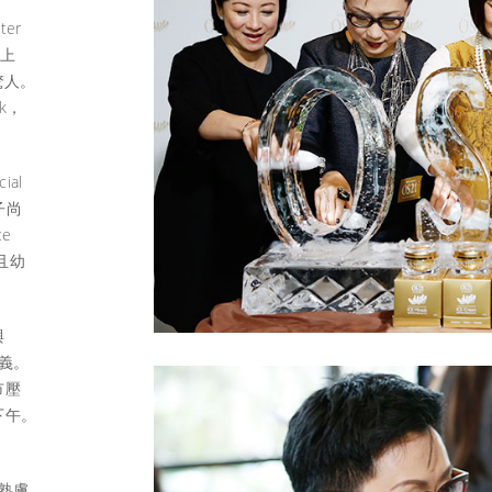
er
塗上
驚人。
k，
al
子尚
e
且幼
與
義。
市壓
下午。
熟膚