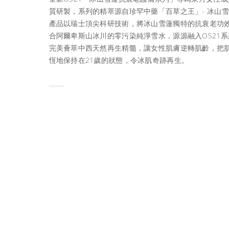
質研製，系列的精萃源自珍罕中藥「百草之王」- 冰山
產品以瑞士頂尖科研技術，將冰山雪蓮獨特的抗衰老功
合阿爾卑斯山冰川的零污染純淨雪水，源源融入OS21系
完美薈萃中西天然再生精髓，讓女性肌膚逆轉肌齡，把
恆地保持在21歲的狀態，令冰肌奇跡再生。