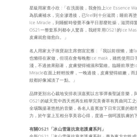
星級用家查小欣 :「在洗面後，我會拍上Ice Essence Wat
為肌膚補水，完全滲透後，已feel到十分滋潤；睡前再
Ice Miracle，到睡醒時發覺不像平日那麼乾燥，滋潤得
OS21一整套系列都令人驚喜，我經常用OS21的Ice Mas
皮膚就愈做愈白。」
名人用家太子珠寶副主席鄧宣宏雁 : 「我以前很懶，連faci
也懶得在家做，但現在會每晚敷Ice mask，雖然使用日
淺，不過效果顯著，皮膚變得補濕和緊緻。臨睡前厚塗Ic
Miracle在面上輕輕按摩，一晚過後，皮膚變得細嫩，而
紋都好像減淡了一點。」
品牌更別出心裁地安排表演嘉賓以古箏彈奏聖誕音樂，
OS21的破天荒中西天然再生精華完美薈萃有異曲同工之
全埸飄揚著悠然的音樂，各名人嘉賓放下日常沉重的都
力，於午宴上互相分享美容心得，度過一個呵護肌膚的
有關OS21「冰山雪蓮抗衰老護膚系列」
全新OS21「冰山雪蓮抗衰老護膚系列」專為東方女性成