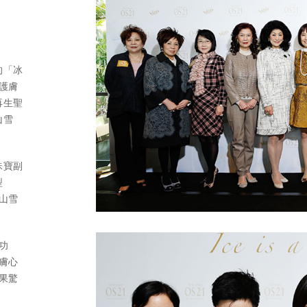
的「冰
護膚
再生聖
山雪
珠寶副
型
山雪
功
膚心
果驚