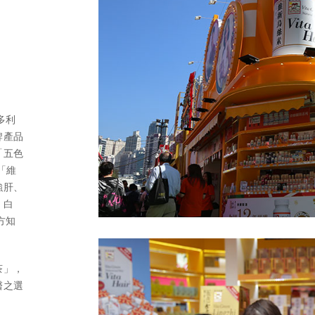
維多利
牌產品
「五色
「維
強肝、
、白
方知
茶」，
醫之選