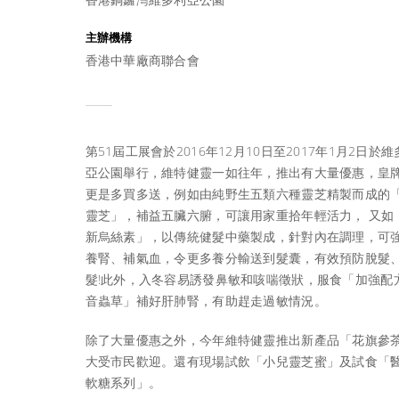
主辦機構
香港中華廠商聯合會
第51屆工展會於2016年12月10日至2017年1月2日於
亞公園舉行，維特健靈一如往年，推出有大量優惠，皇
更是多買多送，例如由純野生五類六種靈芝精製而成的
靈芝」，補益五臟六腑，可讓用家重拾年輕活力， 又如
新烏絲素」，以傳統健髮中藥製成，針對內在調理，可
養腎、補氣血，令更多養分輸送到髮囊，有效預防脫髮
髮!此外，入冬容易誘發鼻敏和咳喘徵狀，服食「加強配
音蟲草」補好肝肺腎，有助趕走過敏情況。
除了大量優惠之外，今年維特健靈推出新產品「花旗參
大受市民歡迎。還有現場試飲「小兒靈芝蜜」及試食「
軟糖系列」。