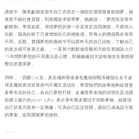
講座中，陳美齡講述當年自己亦是在一個陌生環境發展歌唱夢，婚
後更不顧社會質疑，到美國追求留學夢。她續說：「夢想並沒有年
齡限制，學習如是。尋找夢想的第一步是肯定自我價值，不應與人
比較，因為比較下只會增加自己的挫敗感，而每人的價值觀亦有所
不同。反觀，實踐夢想的過程中可以跟昨天的自己比較，了解自己
的進步或可改善之處。」一直努力默默做音樂的方皓玟更細說入行
15年間對夢想的不同看法及心態，而楊婉儀則大談每個女生都曾經
嚮往的選美夢。
同時，「四眼Cue后」吳安儀和香港著名魔術師甄澤權指出女子桌
球及魔術表演於香港均不屬主流項目，希望他們的故事能夠啟發更
多青年忠於自己，為自己夢想打拼。走遍世界各地的項明生及活躍
於網上媒介的Jason（大J）表示青年應多嘗試不同新事物，如發現
自己於某方面有一定興趣，可為自己設定目標，讓自己成為該方面
的專家，從而開展夢想旅程。