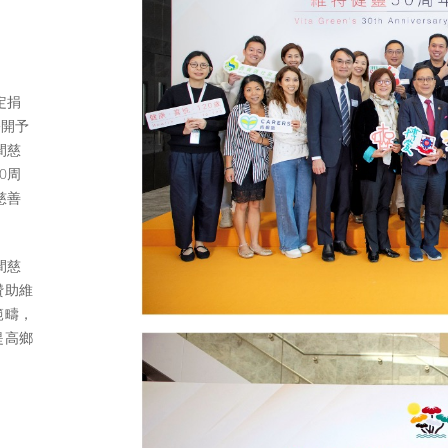
定捐
公開予
間慈
0周
慈善
間慈
贊助維
範疇，
提高鄉