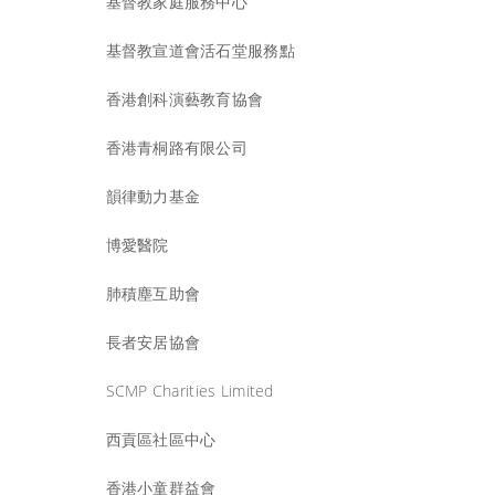
基督教家庭服務中心
基督教宣道會活石堂服務點
香港創科演藝教育協會
香港青桐路有限公司
韻律動力基金
博愛醫院
肺積塵互助會
長者安居協會
SCMP Charities Limited
西貢區社區中心
香港小童群益會