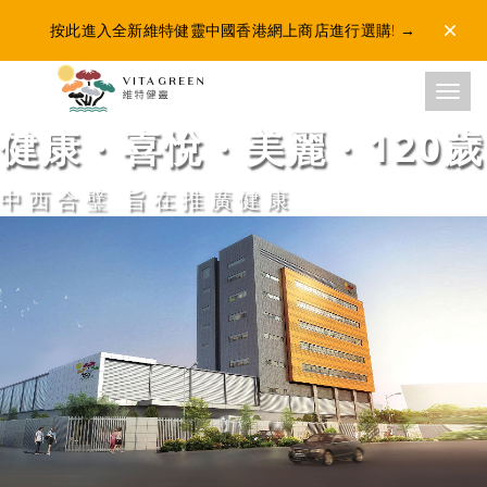
按此進入全新維特健靈中國香港網上商店進行選購!
→
Dismis
Toggl
健康 · 喜悅 · 美麗 · 120歲
中西合璧 旨在推廣健康