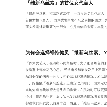
「维新乌丝素」的首位女代言人
「维新乌丝素」推出超过25年，一直沿用男性代言人
首位女性代言人。 因为脱发白发不只是男性的困扰，
而头发是外表重要的一部分，亦是自信的来源，丰盈
为何会选择维特健灵「维新乌丝素」
『作为女艺人，在演出不同角色时，为了配合角色的
发造型上都会花尽心思。 经常电发和染发及用上不同
品对头发的伤害十分大，担心出现掉发的情况，所以越
一开始接触「维新乌丝素」是由定欣介绍的，因为定
当她知道智我希望改善头发的质素，在跳舞时可以更飘
个月「维新乌丝素」后，我已发现掉发的情况明显改
都说我的头发比以前更丰盈！而且，「维新乌丝素」是