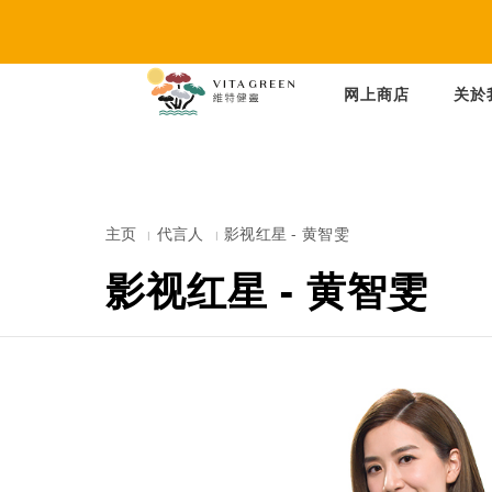
网上商店
关於
主页
代言人
影视红星 - 黄智雯
影视红星 - 黄智雯