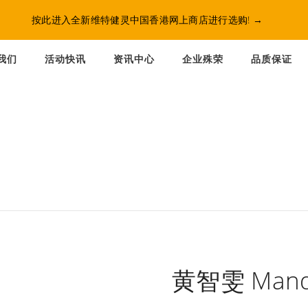
按此进入全新维特健灵中国香港网上商店进行选购!
→
我们
活动快讯
资讯中心
企业殊荣
品质保证
黄智雯 Mand