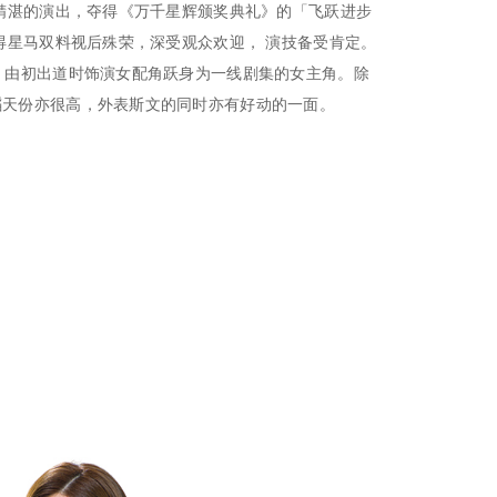
中精湛的演出，夺得《万千星辉颁奖典礼》的「飞跃进步
获得星马双料视后殊荣，深受观众欢迎， 演技备受肯定。
，由初出道时饰演女配角跃身为一线剧集的女主角。除
蹈天份亦很高，外表斯文的同时亦有好动的一面。