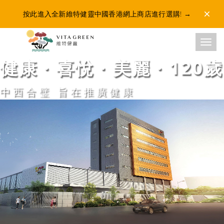
按此進入全新維特健靈中國香港網上商店進行選購!
→
Dismis
Toggl
健康 · 喜悅 · 美麗 · 120歲
中西合璧 旨在推廣健康