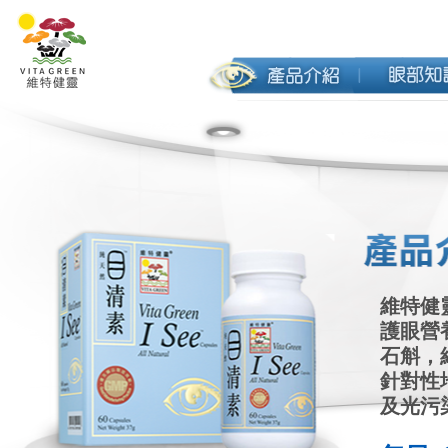
維特健
護眼營
石斛，
針對性
及光污