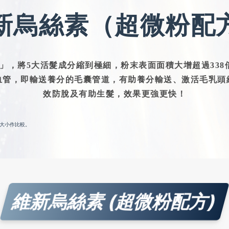
新烏絲素（超微粉配
」，將5大活髮成分縮到極細，粉末表面面積大增超過338
血管，即輸送養分的毛囊管道，有助養分輸送、激活毛乳頭
效防脫及有助生髮，效果更強更快！
大小作比較。
維新烏絲素 (超微粉配方)