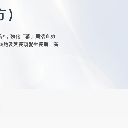
方）
倍*，強化「蔘」層活血功
細胞及延長頭髮生長期，高