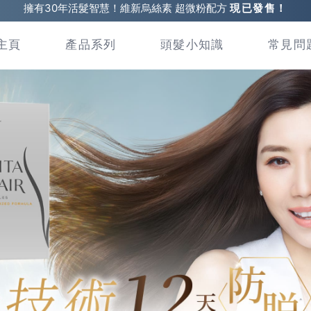
擁有30年活髮智慧！維新烏絲素 超微粉配方
現已發售！
主頁
產品系列
頭髮小知識
常見問