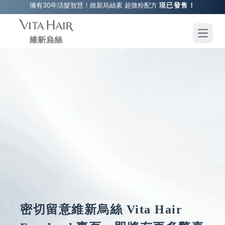
擁有30年活髮智慧！維新烏絲素 超微粉配方
現已發售！
Open 
密切留意維新烏絲 Vita Hair