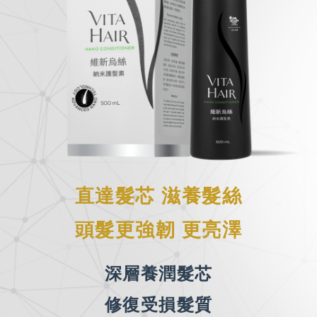
直達髮芯 滋養髮絲​
頭髮更強韌 更亮澤
深層養潤髮芯
修復受損髮質​