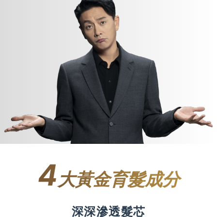
素
4
大黃金育髮成分
深深滲透髮芯