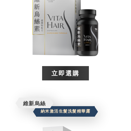
立即選購​
維新烏絲
納米激活生髮洗髮精華露