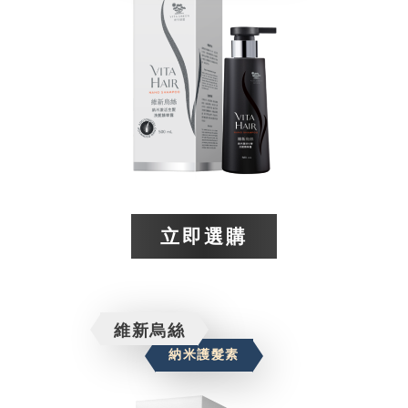
立即選購​
維新烏絲
納米護髮素