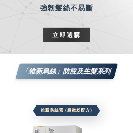
強韌髮絲不易斷​
立即選購​
「維新烏絲」防脫及生髮系列
維新烏絲素 (超微粉配方)