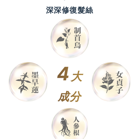
深深修復髮絲
4
大
成分