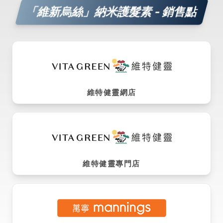
「維新烏絲」納米護髮素 - 銷售點
維特健靈網店
維特健靈專門店