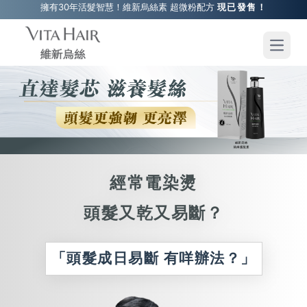
擁有30年活髮智慧！維新烏絲素 超微粉配方
現已發售！
維
新
Open 
烏
絲
納
經常電染燙
米
頭髮又乾又易斷？
護
「頭髮成日易斷 有咩辦法？」
髮